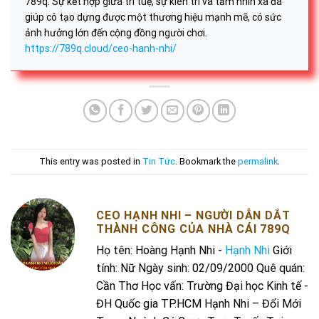
789q. Sự kết hợp giữa trí tuệ, sự kiên trì và tầm nhìn xa đã
giúp cô tạo dựng được một thương hiệu mạnh mẽ, có sức
ảnh hưởng lớn đến cộng đồng người chơi.
https://789q.cloud/ceo-hanh-nhi/
This entry was posted in
Tin Tức
. Bookmark the
permalink
.
CEO HẠNH NHI – NGƯỜI DẪN DẮT
THÀNH CÔNG CỦA NHÀ CÁI 789Q
Họ tên: Hoàng Hạnh Nhi -
Hạnh Nhi
Giới
tính: Nữ Ngày sinh: 02/09/2000 Quê quán:
Cần Thơ Học vấn: Trường Đại học Kinh tế -
ĐH Quốc gia TP.HCM Hạnh Nhi – Đổi Mới