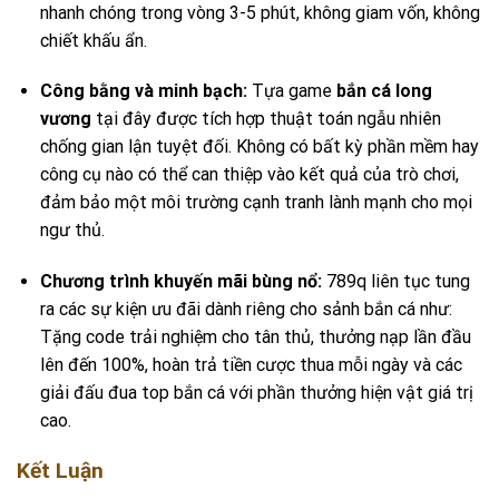
nhanh chóng trong vòng 3-5 phút, không giam vốn, không
chiết khấu ẩn.
Công bằng và minh bạch:
Tựa game
bắn cá long
vương
tại đây được tích hợp thuật toán ngẫu nhiên
chống gian lận tuyệt đối. Không có bất kỳ phần mềm hay
công cụ nào có thể can thiệp vào kết quả của trò chơi,
đảm bảo một môi trường cạnh tranh lành mạnh cho mọi
ngư thủ.
Chương trình khuyến mãi bùng nổ:
789q liên tục tung
ra các sự kiện ưu đãi dành riêng cho sảnh bắn cá như:
Tặng code trải nghiệm cho tân thủ, thưởng nạp lần đầu
lên đến 100%, hoàn trả tiền cược thua mỗi ngày và các
giải đấu đua top bắn cá với phần thưởng hiện vật giá trị
cao.
Kết Luận