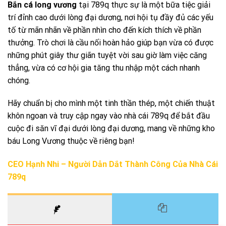
Bắn cá long vương
tại 789q thực sự là một bữa tiệc giải
trí đỉnh cao dưới lòng đại dương, nơi hội tụ đầy đủ các yếu
tố từ mãn nhãn về phần nhìn cho đến kích thích về phần
thưởng. Trò chơi là cầu nối hoàn hảo giúp bạn vừa có được
những phút giây thư giãn tuyệt vời sau giờ làm việc căng
thẳng, vừa có cơ hội gia tăng thu nhập một cách nhanh
chóng.
Hãy chuẩn bị cho mình một tinh thần thép, một chiến thuật
khôn ngoan và truy cập ngay vào nhà cái 789q để bắt đầu
cuộc đi săn vĩ đại dưới lòng đại dương, mang về những kho
báu Long Vương thuộc về riêng bạn!
CEO Hạnh Nhi – Người Dẫn Dắt Thành Công Của Nhà Cái
789q