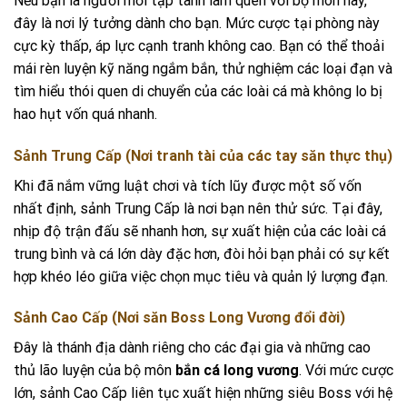
Nếu bạn là người mới tập tành làm quen với bộ môn này,
đây là nơi lý tưởng dành cho bạn. Mức cược tại phòng này
cực kỳ thấp, áp lực cạnh tranh không cao. Bạn có thể thoải
mái rèn luyện kỹ năng ngắm bắn, thử nghiệm các loại đạn và
tìm hiểu thói quen di chuyển của các loài cá mà không lo bị
hao hụt vốn quá nhanh.
Sảnh Trung Cấp (Nơi tranh tài của các tay săn thực thụ)
Khi đã nắm vững luật chơi và tích lũy được một số vốn
nhất định, sảnh Trung Cấp là nơi bạn nên thử sức. Tại đây,
nhịp độ trận đấu sẽ nhanh hơn, sự xuất hiện của các loài cá
trung bình và cá lớn dày đặc hơn, đòi hỏi bạn phải có sự kết
hợp khéo léo giữa việc chọn mục tiêu và quản lý lượng đạn.
Sảnh Cao Cấp (Nơi săn Boss Long Vương đổi đời)
Đây là thánh địa dành riêng cho các đại gia và những cao
thủ lão luyện của bộ môn
bắn cá long vương
. Với mức cược
lớn, sảnh Cao Cấp liên tục xuất hiện những siêu Boss với hệ