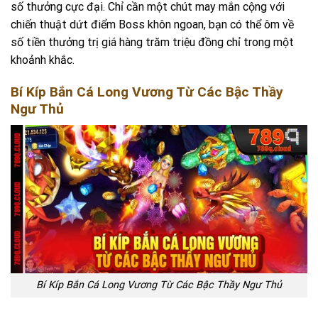
số thưởng cực đại. Chỉ cần một chút may mắn cộng với
chiến thuật dứt điểm Boss khôn ngoan, bạn có thể ôm về
số tiền thưởng trị giá hàng trăm triệu đồng chỉ trong một
khoảnh khắc.
Bí Kíp Bắn Cá Long Vương Từ Các Bậc Thầy
Ngư Thủ
Bí Kíp Bắn Cá Long Vương Từ Các Bậc Thầy Ngư Thủ