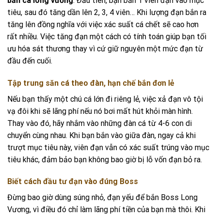
bắn cá long vương
. Đầu tiên, bạn bắn 1 viên đạn vào mục
tiêu, sau đó tăng dần lên 2, 3, 4 viên… Khi lượng đạn bắn ra
tăng lên đồng nghĩa với việc xác suất cá chết sẽ cao hơn
rất nhiều. Việc tăng đạn một cách có tính toán giúp bạn tối
ưu hóa sát thương thay vì cứ giữ nguyên một mức đạn từ
đầu đến cuối.
Tập trung săn cá theo đàn, hạn chế bắn đơn lẻ
Nếu bạn thấy một chú cá lớn đi riêng lẻ, việc xả đạn vô tội
vạ đôi khi sẽ lãng phí nếu nó bơi mất hút khỏi màn hình.
Thay vào đó, hãy nhắm vào những đàn cá từ 4-6 con di
chuyển cùng nhau. Khi bạn bắn vào giữa đàn, ngay cả khi
trượt mục tiêu này, viên đạn vẫn có xác suất trúng vào mục
tiêu khác, đảm bảo bạn không bao giờ bị lỗ vốn đạn bỏ ra.
Biết cách đầu tư đạn vào đúng Boss
Đừng bao giờ dùng súng nhỏ, đạn yếu để bắn Boss Long
Vương, vì điều đó chỉ làm lãng phí tiền của bạn mà thôi. Khi