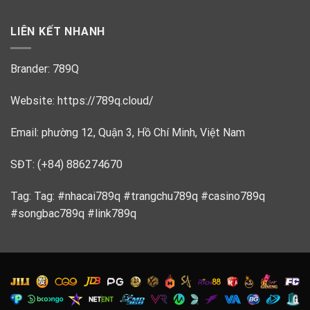
LIÊN KẾT NHANH
Brander: 789Q
Website:
https://789q.cloud/
Email: phường 12, Quận 3, Hồ Chí Minh, Việt Nam
SĐT: (+84) 886274670
Tag: Tag: #nhacai789q #trangchu789q #casino789q
#songbac789q #link789q