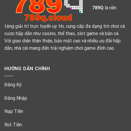
789Q
là nền
tảng giải trí trực tuyến uy tín, cung cấp đa dạng trò chơi cá
cược hấp dẫn như casino, thể thao, slot game và bắn cá.
Với giao diện thân thiện, bảo mật cao và nhiều ưu đãi hấp
dẫn, nhà cái mang đến trải nghiệm chơi game đỉnh cao.
HƯỚNG DẪN CHÍNH
Đăng Ký
Đăng Nhập
Nạp Tiền
Rút Tiền