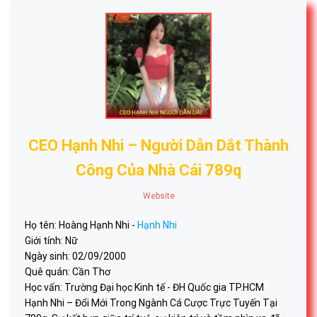
CEO Hạnh Nhi – Người Dẫn Dắt Thành
Công Của Nhà Cái 789q
Website
Họ tên: Hoàng Hạnh Nhi -
Hạnh Nhi
Giới tính: Nữ
Ngày sinh: 02/09/2000
Quê quán: Cần Thơ
Học vấn: Trường Đại học Kinh tế - ĐH Quốc gia TP.HCM
Hạnh Nhi – Đổi Mới Trong Ngành Cá Cược Trực Tuyến Tại