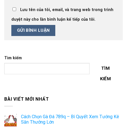
Lưu tên của tôi, email, và trang web trong trình
duyệt này cho lần bình luận kế tiếp của tôi.
Tìm kiếm
TÌM
KIẾM
BÀI VIẾT MỚI NHẤT
Cách Chọn Gà Đá 789q – Bí Quyết Xem Tướng Kê
Săn Thưởng Lớn