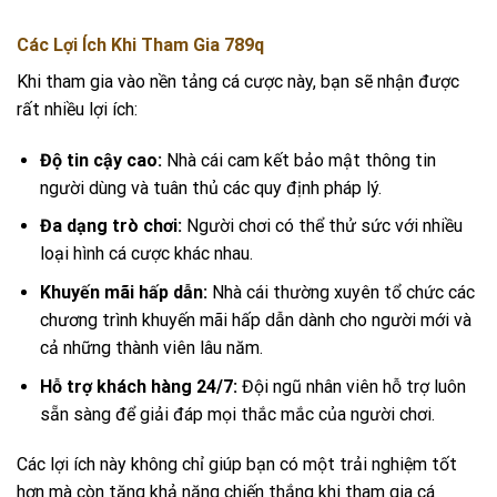
Các Lợi Ích Khi Tham Gia 789q
Khi tham gia vào nền tảng cá cược này, bạn sẽ nhận được
rất nhiều lợi ích:
Độ tin cậy cao:
Nhà cái cam kết bảo mật thông tin
người dùng và tuân thủ các quy định pháp lý.
Đa dạng trò chơi:
Người chơi có thể thử sức với nhiều
loại hình cá cược khác nhau.
Khuyến mãi hấp dẫn:
Nhà cái thường xuyên tổ chức các
chương trình khuyến mãi hấp dẫn dành cho người mới và
cả những thành viên lâu năm.
Hỗ trợ khách hàng 24/7:
Đội ngũ nhân viên hỗ trợ luôn
sẵn sàng để giải đáp mọi thắc mắc của người chơi.
Các lợi ích này không chỉ giúp bạn có một trải nghiệm tốt
hơn mà còn tăng khả năng chiến thắng khi tham gia cá