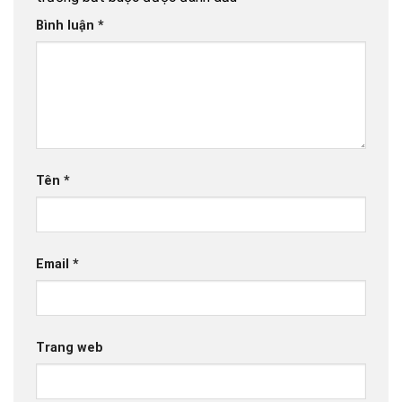
Bình luận
*
Tên
*
Email
*
Trang web