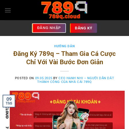
Skip
to
content
ĐĂNG NHẬP
ĐĂNG KÝ
HƯỚNG DẪN
Đăng Ký 789q – Tham Gia Cá Cược
Chỉ Với Vài Bước Đơn Giản
POSTED ON
09.05.2025
BY
CEO HẠNH NHI – NGƯỜI DẪN DẮT
THÀNH CÔNG CỦA NHÀ CÁI 789Q
09
Th5