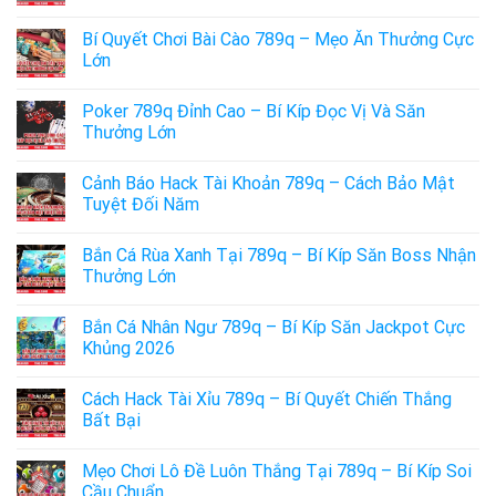
Bí Quyết Chơi Bài Cào 789q – Mẹo Ăn Thưởng Cực
Lớn
Poker 789q Đỉnh Cao – Bí Kíp Đọc Vị Và Săn
Thưởng Lớn
Cảnh Báo Hack Tài Khoản 789q – Cách Bảo Mật
Tuyệt Đối Năm
Bắn Cá Rùa Xanh Tại 789q – Bí Kíp Săn Boss Nhận
Thưởng Lớn
Bắn Cá Nhân Ngư 789q – Bí Kíp Săn Jackpot Cực
Khủng 2026
Cách Hack Tài Xỉu 789q – Bí Quyết Chiến Thắng
Bất Bại
Mẹo Chơi Lô Đề Luôn Thắng Tại 789q – Bí Kíp Soi
Cầu Chuẩn