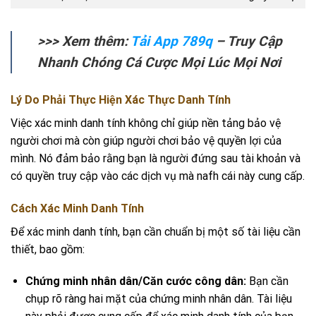
>>> Xem thêm:
Tải App 789q
– Truy Cập
Nhanh Chóng Cá Cược Mọi Lúc Mọi Nơi
Lý Do Phải Thực Hiện Xác Thực Danh Tính
Việc xác minh danh tính không chỉ giúp nền tảng bảo vệ
người chơi mà còn giúp người chơi bảo vệ quyền lợi của
mình. Nó đảm bảo rằng bạn là người đứng sau tài khoản và
có quyền truy cập vào các dịch vụ mà nafh cái này cung cấp.
Cách Xác Minh Danh Tính
Để xác minh danh tính, bạn cần chuẩn bị một số tài liệu cần
thiết, bao gồm:
Chứng minh nhân dân/Căn cước công dân:
Bạn cần
chụp rõ ràng hai mặt của chứng minh nhân dân. Tài liệu