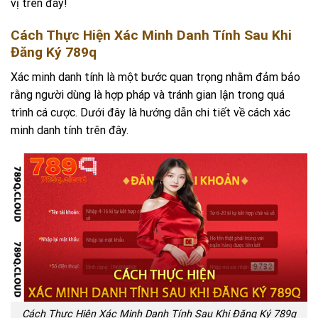
vị trên đây!
Cách Thực Hiện Xác Minh Danh Tính Sau Khi
Đăng Ký 789q
Xác minh danh tính là một bước quan trọng nhằm đảm bảo
rằng người dùng là hợp pháp và tránh gian lận trong quá
trình cá cược. Dưới đây là hướng dẫn chi tiết về cách xác
minh danh tính trên đây.
Cách Thực Hiện Xác Minh Danh Tính Sau Khi Đăng Ký 789q