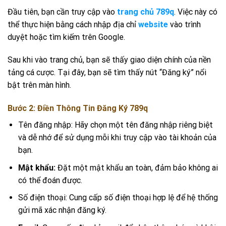
Đầu tiên, bạn cần truy cập vào
trang chủ 789q
. Việc này có
thể thực hiện bằng cách nhập địa chỉ
website
vào trình
duyệt hoặc tìm kiếm trên Google.
Sau khi vào trang chủ, bạn sẽ thấy giao diện chính của nền
tảng cá cược. Tại đây, bạn sẽ tìm thấy nút “Đăng ký” nổi
bật trên màn hình.
Bước 2: Điền Thông Tin Đăng Ký 789q
Tên đăng nhập: Hãy chọn một tên đăng nhập riêng biệt
và dễ nhớ để sử dụng mỗi khi truy cập vào tài khoản của
bạn.
Mật khẩu:
Đặt một mật khẩu an toàn, đảm bảo không ai
có thể đoán được.
Số điện thoại: Cung cấp số điện thoại hợp lệ để hệ thống
gửi mã xác nhận đăng ký.