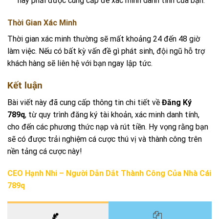
này phải được cung cấp để xác minh danh tính của bạn.
Thời Gian Xác Minh
Thời gian xác minh thường sẽ mất khoảng 24 đến 48 giờ
làm việc. Nếu có bất kỳ vấn đề gì phát sinh, đội ngũ hỗ trợ
khách hàng sẽ liên hệ với bạn ngay lập tức.
Kết luận
Bài viết này đã cung cấp thông tin chi tiết về
Đăng Ký
789q
, từ quy trình đăng ký tài khoản, xác minh danh tính,
cho đến các phương thức nạp và rút tiền. Hy vọng rằng bạn
sẽ có được trải nghiệm cá cược thú vị và thành công trên
nền tảng cá cược này!
CEO Hạnh Nhi – Người Dẫn Dắt Thành Công Của Nhà Cái
789q