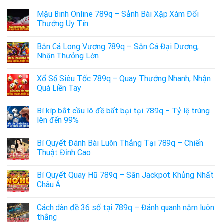
Mậu Binh Online 789q – Sảnh Bài Xập Xám Đổi
Thưởng Uy Tín
Bắn Cá Long Vương 789q – Săn Cá Đại Dương,
Nhận Thưởng Lớn
Xổ Số Siêu Tốc 789q – Quay Thưởng Nhanh, Nhận
Quà Liền Tay
Bí kíp bắt cầu lô đề bất bại tại 789q – Tỷ lệ trúng
lên đến 99%
Bí Quyết Đánh Bài Luôn Thắng Tại 789q – Chiến
Thuật Đỉnh Cao
Bí Quyết Quay Hũ 789q – Săn Jackpot Khủng Nhất
Châu Á
Cách dàn đề 36 số tại 789q – Đánh quanh năm luôn
thắng