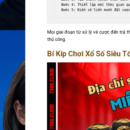
Bước 4: Thiết lập mốc thời gian qu
Mọi giai đoạn từ xử lý vé cược đến trả t
thủ công.
Bí Kíp Chơi Xổ Số Siêu 