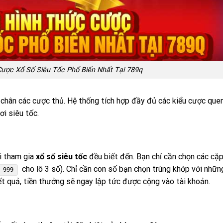
ược Xổ Số Siêu Tốc Phổ Biến Nhất Tại 789q
ữ chân các cược thủ. Hệ thống tích hợp đầy đủ các kiểu cược que
i siêu tốc.
i tham gia
xổ số siêu tốc
đều biết đến. Bạn chỉ cần chọn các cặ
cho lô 3 số). Chỉ cần con số bạn chọn trùng khớp với nhữn
999
ết quả, tiền thưởng sẽ ngay lập tức được cộng vào tài khoản.