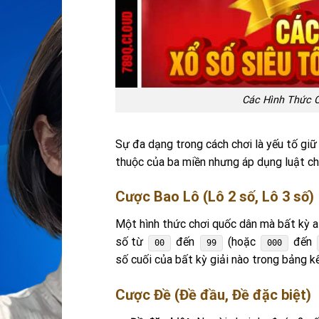
Các Hình Thức C
Sự đa dạng trong cách chơi là yếu tố gi
thuộc của ba miền nhưng áp dụng luật chơ
Cược Bao Lô (Lô 2 số, Lô 3 số)
Một hình thức chơi quốc dân mà bất kỳ a
số từ
đến
(hoặc
đến
00
99
000
số cuối của bất kỳ giải nào trong bảng k
Cược Đề (Đề đầu, Đề đặc biệt)