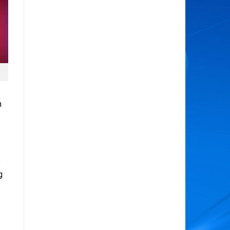
n
p
g