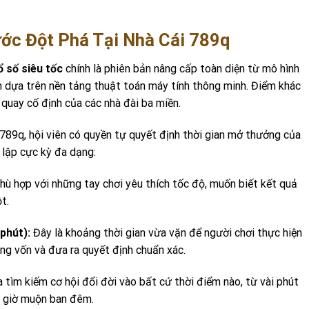
ước Đột Phá Tại Nhà Cái 789q
ổ số siêu tốc
chính là phiên bản nâng cấp toàn diện từ mô hình
n dựa trên nền tảng thuật toán máy tính thông minh. Điểm khác
h quay cố định của các nhà đài ba miền.
 789q, hội viên có quyền tự quyết định thời gian mở thưởng của
 lập cực kỳ đa dạng:
ù hợp với những tay chơi yêu thích tốc độ, muốn biết kết quả
t.
 phút):
Đây là khoảng thời gian vừa vặn để người chơi thực hiện
òng vốn và đưa ra quyết định chuẩn xác.
a tìm kiếm cơ hội đổi đời vào bất cứ thời điểm nào, từ vài phút
g giờ muộn ban đêm.