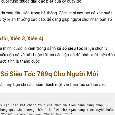
cuối cùng thuộc giải đặc biệt của kỳ quay đó.
thưởng đầu tiên trong hệ thống. Cách chơi này tuy có xác suất
u tỷ lệ ăn thưởng cực cao, dễ dàng giúp người chơi nhân bản số
ôi, Xiên 3, Xiên 4)
a mình, cược lô xiên trong sảnh
xổ số siêu tốc
là lựa chọn lý
iều cặp số và bắt buộc tất cả các cặp số đó phải xuất hiện đồ
ợc tính là thắng cuộc.
Số Siêu Tốc 789q Cho Người Mới
n này, bạn chỉ cần hoàn thành một vài thao tác cơ bản sau:
y cập liên kết chính thức của 789q và tiến hành đăng nhập.

hông qua các phương thức tiện lợi như Ngân hàng trực tuyến hoặc 
"Xổ Số" và nhấp vào mục "Xổ Số Siêu Tốc".
