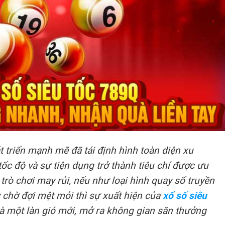
 triển mạnh mẽ đã tái định hình toàn diện xu
 tốc độ và sự tiện dụng trở thành tiêu chí được ưu
trò chơi may rủi, nếu như loại hình quay số truyền
 chờ đợi mệt mỏi thì sự xuất hiện của
xổ số siêu
à một làn gió mới, mở ra không gian săn thưởng