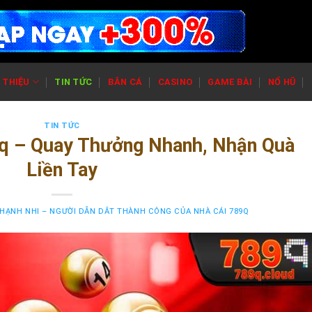
I THIỆU
TIN TỨC
BẮN CÁ
CASINO
GAME BÀI
NỔ HŨ
TIN TỨC
9q – Quay Thưởng Nhanh, Nhận Quà
Liền Tay
HẠNH NHI – NGƯỜI DẪN DẮT THÀNH CÔNG CỦA NHÀ CÁI 789Q