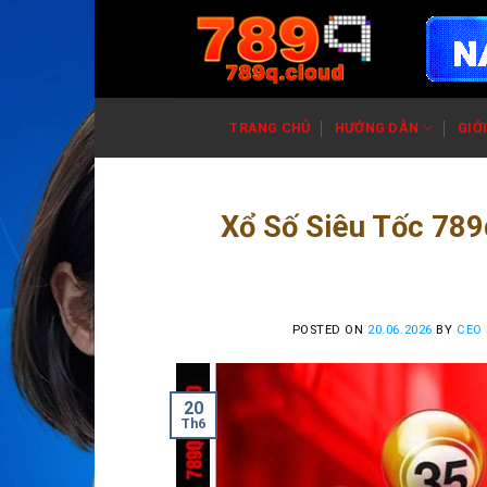
Skip
to
content
TRANG CHỦ
HƯỚNG DẪN
GIỚ
Xổ Số Siêu Tốc 78
POSTED ON
20.06.2026
BY
CEO 
20
Th6