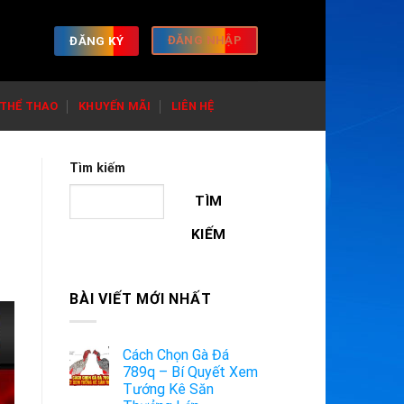
ĐĂNG NHẬP
ĐĂNG KÝ
THỂ THAO
KHUYẾN MÃI
LIÊN HỆ
Tìm kiếm
TÌM
KIẾM
BÀI VIẾT MỚI NHẤT
Cách Chọn Gà Đá
789q – Bí Quyết Xem
Tướng Kê Săn