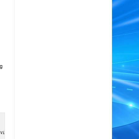
ng
Ví điện tử.
