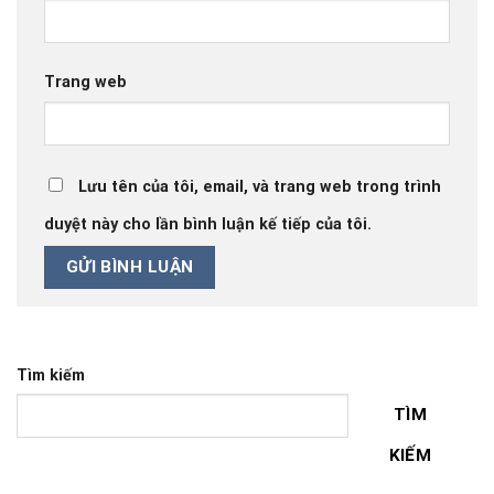
Trang web
Lưu tên của tôi, email, và trang web trong trình
duyệt này cho lần bình luận kế tiếp của tôi.
Tìm kiếm
TÌM
KIẾM