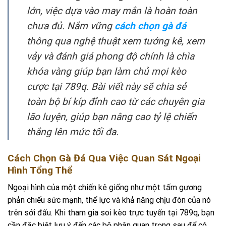
lớn, việc dựa vào may mắn là hoàn toàn
chưa đủ. Nắm vững
cách chọn gà đá
thông qua nghệ thuật xem tướng kê, xem
vảy và đánh giá phong độ chính là chìa
khóa vàng giúp bạn làm chủ mọi kèo
cược tại 789q. Bài viết này sẽ chia sẻ
toàn bộ bí kíp đỉnh cao từ các chuyên gia
lão luyện, giúp bạn nâng cao tỷ lệ chiến
thắng lên mức tối đa.
Cách Chọn Gà Đá Qua Việc Quan Sát Ngoại
Hình Tổng Thể
Ngoại hình của một chiến kê giống như một tấm gương
phản chiếu sức mạnh, thể lực và khả năng chịu đòn của nó
trên sới đấu. Khi tham gia soi kèo trực tuyến tại 789q, bạn
cần đặc biệt lưu ý đến các bộ phận quan trọng sau để có