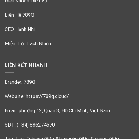
Điều Khoản Dịch Vụ
Liên Hệ 789Q
CEO Hạnh Nhi
Miễn Trừ Trách Nhiệm
LIÊN KẾT NHANH
Brander: 789Q
Website:
https://789q.cloud/
Email: phường 12, Quận 3, Hồ Chí Minh, Việt Nam
SĐT: (+84) 886274670
Tag: Tag: #nhacai789q #trangchu789q #casino789q