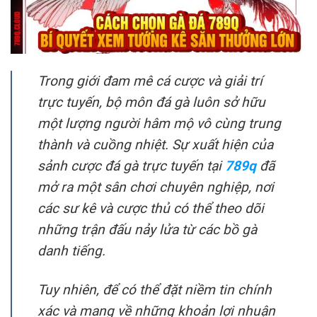
Trong giới đam mê cá cược và giải trí
trực tuyến, bộ môn đá gà luôn sở hữu
một lượng người hâm mộ vô cùng trung
thành và cuồng nhiệt. Sự xuất hiện của
sảnh cược đá gà trực tuyến tại
789q
đã
mở ra một sân chơi chuyên nghiệp, nơi
các sư kê và cược thủ có thể theo dõi
những trận đấu nảy lửa từ các bồ gà
danh tiếng.
Tuy nhiên, để có thể đặt niềm tin chính
xác và mang về những khoản lợi nhuận