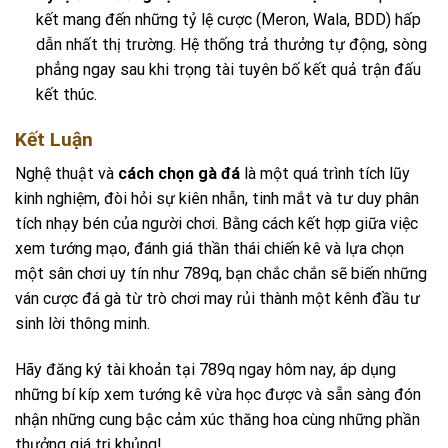
kết mang đến những tỷ lệ cược (Meron, Wala, BDD) hấp
dẫn nhất thị trường. Hệ thống trả thưởng tự động, sòng
phẳng ngay sau khi trọng tài tuyên bố kết quả trận đấu
kết thúc.
Kết Luận
Nghệ thuật và
cách chọn gà đá
là một quá trình tích lũy
kinh nghiệm, đòi hỏi sự kiên nhẫn, tinh mắt và tư duy phân
tích nhạy bén của người chơi. Bằng cách kết hợp giữa việc
xem tướng mạo, đánh giá thần thái chiến kê và lựa chọn
một sân chơi uy tín như 789q, bạn chắc chắn sẽ biến những
ván cược đá gà từ trò chơi may rủi thành một kênh đầu tư
sinh lời thông minh.
Hãy đăng ký tài khoản tại 789q ngay hôm nay, áp dụng
những bí kíp xem tướng kê vừa học được và sẵn sàng đón
nhận những cung bậc cảm xúc thăng hoa cùng những phần
thưởng giá trị khủng!