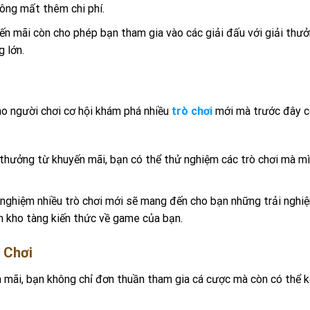
ông mất thêm chi phí.
ến mãi còn cho phép bạn tham gia vào các giải đấu với giải thư
 lớn.
o người chơi cơ hội khám phá nhiều
trò chơi
mới mà trước đây 
n thưởng từ khuyến mãi, bạn có thể thử nghiệm các trò chơi mà m
ử nghiệm nhiều trò chơi mới sẽ mang đến cho bạn những trải nghi
m kho tàng kiến thức về game của bạn.
 Chơi
n mãi, bạn không chỉ đơn thuần tham gia cá cược mà còn có thể k