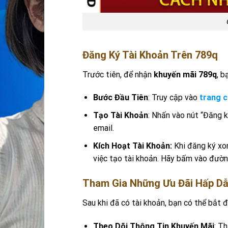
Đăng Ký Tài Khoản Trên 789q
Trước tiên, để nhận
khuyến mãi 789q
, b
Bước Đầu Tiên
: Truy cập vào
trang 
Tạo Tài Khoản
: Nhấn vào nút “Đăng k
email.
Kích Hoạt Tài Khoản:
Khi đăng ký xo
việc tạo tài khoản. Hãy bấm vào đườn
Tham Gia Những Ưu Đãi Hấp D
Sau khi đã có tài khoản, bạn có thể bắt 
Theo Dõi Thông Tin Khuyến Mãi
: T