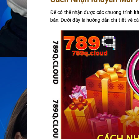
Để có thể nhận được các chương trình
kh
bản. Dưới đây là hướng dẫn chi tiết về c