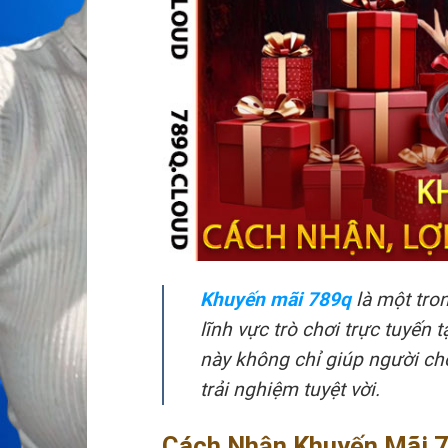
Khuyến mãi 789q
là một tro
lĩnh vực trò chơi trực tuyến t
này không chỉ giúp người ch
trải nghiệm tuyệt vời.
Cách Nhận Khuyến Mãi 