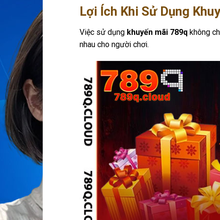
Lợi Ích Khi Sử Dụng Khu
Việc sử dụng
khuyến mãi 789q
không chỉ
nhau cho người chơi.