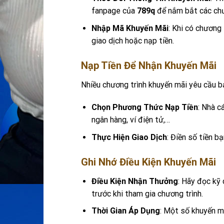
fanpage của
789q
để nắm bắt các chư
Nhập Mã Khuyến Mãi
: Khi có chương
giao dịch hoặc nạp tiền.
Nạp Tiền Để Nhận Khuyến Mãi
Nhiều chương trình khuyến mãi yêu cầu b
Chọn Phương Thức Nạp Tiền
: Nhà c
ngân hàng, ví điện tử,…
Thực Hiện Giao Dịch
: Điền số tiền b
Ghi Nhớ Điều Kiện Khuyến Mãi
Điều Kiện Nhận Thưởng
: Hãy đọc kỹ
trước khi tham gia chương trình.
Thời Gian Áp Dụng
: Một số khuyến mã