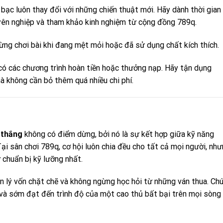
 bạc luôn thay đổi với những chiến thuật mới. Hãy dành thời gian
yên nghiệp và tham khảo kinh nghiệm từ cộng đồng 789q.
ng chơi bài khi đang mệt mỏi hoặc đã sử dụng chất kích thích.
ó các chương trình hoàn tiền hoặc thưởng nạp. Hãy tận dụng
à không cần bỏ thêm quá nhiều chi phí.
 thắng
không có điểm dừng, bởi nó là sự kết hợp giữa kỹ năng
Tại sân chơi 789q, cơ hội luôn chia đều cho tất cả mọi người, nh
 chuẩn bị kỹ lưỡng nhất.
ản lý vốn chặt chẽ và không ngừng học hỏi từ những ván thua. Ch
i và sớm đạt đến trình độ của một cao thủ bất bại trên mọi sòng