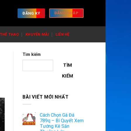
ĐĂNG NHẬP
ĐĂNG KÝ
THỂ THAO
KHUYẾN MÃI
LIÊN HỆ
Tìm kiếm
TÌM
KIẾM
BÀI VIẾT MỚI NHẤT
Cách Chọn Gà Đá
789q – Bí Quyết Xem
Tướng Kê Săn