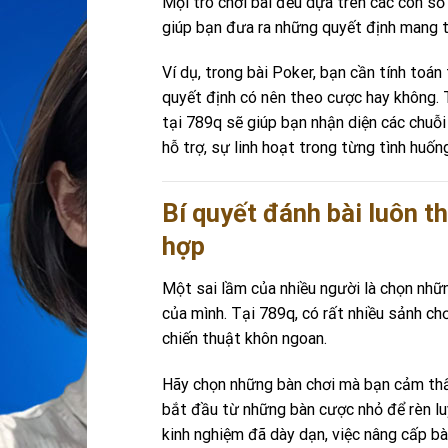
Mọi trò chơi bài đều dựa trên các con số
giúp bạn đưa ra những quyết định mang t
Ví dụ, trong bài Poker, bạn cần tính toán
quyết định có nên theo cược hay không. T
tại 789q sẽ giúp bạn nhận diện các chuỗi 
hỗ trợ, sự linh hoạt trong từng tình huốn
Bí quyết đánh bài luôn t
hợp
Một sai lầm của nhiều người là chọn nhữ
của mình. Tại 789q, có rất nhiều sảnh ch
chiến thuật khôn ngoan.
Hãy chọn những bàn chơi mà bạn cảm thấy
bắt đầu từ những bàn cược nhỏ để rèn luy
kinh nghiệm đã dày dạn, việc nâng cấp bàn