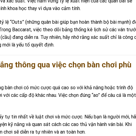
 và xác suất. Việc nắm vững tỷ lệ xuất hiện của các quân bài sẽ
ính khoa học thay vì dựa vào cảm tính.
 tỷ lệ “Outs” (những quân bài giúp bạn hoàn thành bộ bài mạnh) đ
rong Baccarat, việc theo dõi bảng thống kê lịch sử các ván trướ
(cầu) đang diễn ra. Tuy nhiên, hãy nhớ rằng xác suất chỉ là công 
g mới là yếu tố quyết định.
hắng thông qua việc chọn bàn chơi phù
ng bàn chơi có mức cược quá cao so với khả năng hoặc trình độ
ơi với các cấp độ khác nhau. Việc chọn đúng “ao” để câu cá là một
 tự tin nhất về luật chơi và mức cược. Nếu bạn là người mới, h
ện kỹ năng và quan sát cách các cao thủ vận hành ván bài. Khi
 chơi sẽ diễn ra tự nhiên và an toàn hơn.