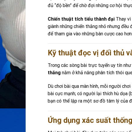
đủ “độ bền” để chờ đợi những cơ hội thực
Chiến thuật tích tiểu thành đại
Thay vì 
giành những chiến thắng nhỏ nhưng đều đặ
để tham gia vào những bàn cược cao hơn
Kỹ thuật đọc vị đối thủ 
Trong các sòng bài trực tuyến uy tín như
thắng
nằm ở khả năng phân tích thói que
Dù chơi bài qua màn hình, mỗi người chơi 
bài cực mạnh; có người lại thích hù dọa (
bạn có thể lập ra một sơ đồ tâm lý của đ
Ứng dụng xác suất thống 