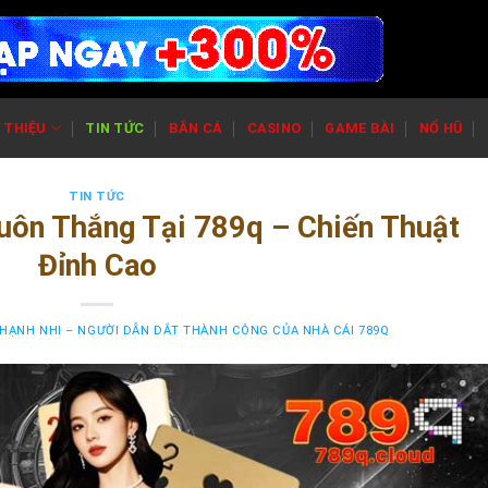
I THIỆU
TIN TỨC
BẮN CÁ
CASINO
GAME BÀI
NỔ HŨ
TIN TỨC
Luôn Thắng Tại 789q – Chiến Thuật
Đỉnh Cao
HẠNH NHI – NGƯỜI DẪN DẮT THÀNH CÔNG CỦA NHÀ CÁI 789Q