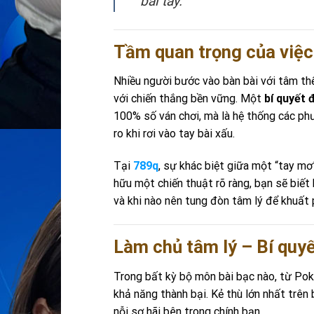
bài tây.
Tầm quan trọng của việc
Nhiều người bước vào bàn bài với tâm thế
với chiến thắng bền vững. Một
bí quyết 
100% số ván chơi, mà là hệ thống các phư
ro khi rơi vào tay bài xấu.
Tại
789q
, sự khác biệt giữa một “tay mơ
hữu một chiến thuật rõ ràng, bạn sẽ biết
và khi nào nên tung đòn tâm lý để khuất
Làm chủ tâm lý – Bí quyế
Trong bất kỳ bộ môn bài bạc nào, từ Pok
khả năng thành bại. Kẻ thù lớn nhất trên 
nỗi sợ hãi bên trong chính bạn.