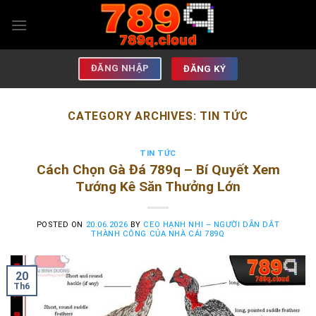
Skip
to
content
ĐĂNG NHẬP
ĐĂNG KÝ
CATEGORY ARCHIVES:
TIN TỨC
TIN TỨC
Cách Chọn Gà Đá 789q – Bí Quyết Xem
Tướng Kê Săn Thưởng Lớn
POSTED ON
20.06.2026
BY
CEO HẠNH NHI – NGƯỜI DẪN DẮT
THÀNH CÔNG CỦA NHÀ CÁI 789Q
20
Th6