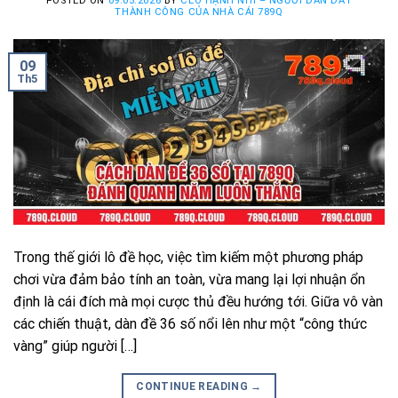
POSTED ON
09.05.2026
BY
CEO HẠNH NHI – NGƯỜI DẪN DẮT
THÀNH CÔNG CỦA NHÀ CÁI 789Q
09
Th5
Trong thế giới lô đề học, việc tìm kiếm một phương pháp
chơi vừa đảm bảo tính an toàn, vừa mang lại lợi nhuận ổn
định là cái đích mà mọi cược thủ đều hướng tới. Giữa vô vàn
các chiến thuật, dàn đề 36 số nổi lên như một “công thức
vàng” giúp người […]
CONTINUE READING
→