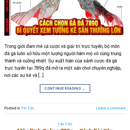
Trong giới đam mê cá cược và giải trí trực tuyến, bộ môn
đá gà luôn sở hữu một lượng người hâm mộ vô cùng trung
thành và cuồng nhiệt. Sự xuất hiện của sảnh cược đá gà
trực tuyến tại 789q đã mở ra một sân chơi chuyên nghiệp,
nơi các sư kê và […]
CONTINUE READING
→
Posted in
Tin Tức
Leave a comment
TIN TỨC