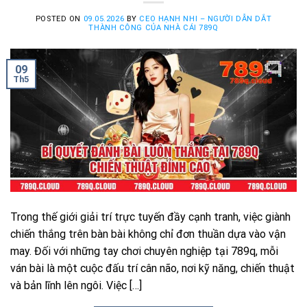
POSTED ON
09.05.2026
BY
CEO HẠNH NHI – NGƯỜI DẪN DẮT
THÀNH CÔNG CỦA NHÀ CÁI 789Q
09
Th5
Trong thế giới giải trí trực tuyến đầy cạnh tranh, việc giành
chiến thắng trên bàn bài không chỉ đơn thuần dựa vào vận
may. Đối với những tay chơi chuyên nghiệp tại 789q, mỗi
ván bài là một cuộc đấu trí cân não, nơi kỹ năng, chiến thuật
và bản lĩnh lên ngôi. Việc […]