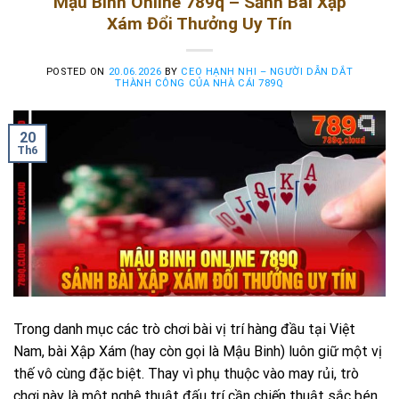
Mậu Binh Online 789q – Sảnh Bài Xập
Xám Đổi Thưởng Uy Tín
POSTED ON
20.06.2026
BY
CEO HẠNH NHI – NGƯỜI DẪN DẮT
THÀNH CÔNG CỦA NHÀ CÁI 789Q
20
Th6
Trong danh mục các trò chơi bài vị trí hàng đầu tại Việt
Nam, bài Xập Xám (hay còn gọi là Mậu Binh) luôn giữ một vị
thế vô cùng đặc biệt. Thay vì phụ thuộc vào may rủi, trò
chơi này là một nghệ thuật đấu trí cần chiến thuật sắc bén,