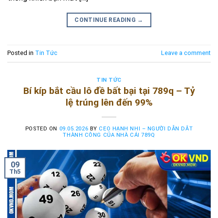
CONTINUE READING
→
Posted in
Tin Tức
Leave a comment
TIN TỨC
Bí kíp bắt cầu lô đề bất bại tại 789q – Tỷ
lệ trúng lên đến 99%
POSTED ON
09.05.2026
BY
CEO HẠNH NHI – NGƯỜI DẪN DẮT
THÀNH CÔNG CỦA NHÀ CÁI 789Q
09
Th5