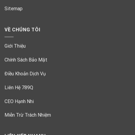
Sitemap
VỀ CHÚNG TÔI
Giới Thiệu
Chính Sách Bảo Mật
Điều Khoản Dịch Vụ
Liên Hệ 789Q
CEO Hạnh Nhi
Miễn Trừ Trách Nhiệm