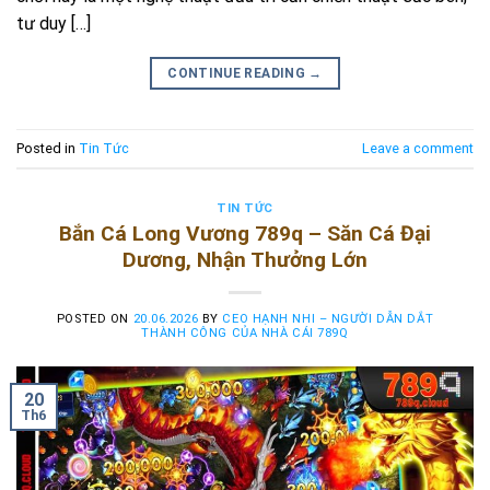
tư duy […]
CONTINUE READING
→
Posted in
Tin Tức
Leave a comment
TIN TỨC
Bắn Cá Long Vương 789q – Săn Cá Đại
Dương, Nhận Thưởng Lớn
POSTED ON
20.06.2026
BY
CEO HẠNH NHI – NGƯỜI DẪN DẮT
THÀNH CÔNG CỦA NHÀ CÁI 789Q
20
Th6