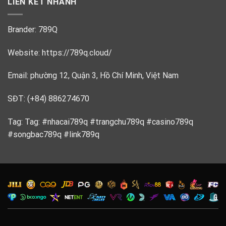
LIÊN KẾT NHANH
Brander: 789Q
Website:
https://789q.cloud/
Email: phường 12, Quận 3, Hồ Chí Minh, Việt Nam
SĐT: (+84) 886274670
Tag: Tag: #nhacai789q #trangchu789q #casino789q
#songbac789q #link789q