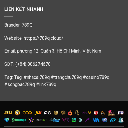
LIÊN KẾT NHANH
Brander: 789Q
Website:
https://789q.cloud/
Email: phường 12, Quận 3, Hồ Chí Minh, Việt Nam
SĐT: (+84) 886274670
Tag: Tag: #nhacai789q #trangchu789q #casino789q
#songbac789q #link789q