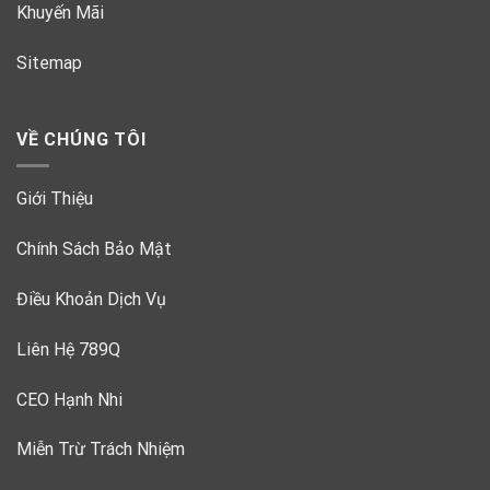
Khuyến Mãi
Sitemap
VỀ CHÚNG TÔI
Giới Thiệu
Chính Sách Bảo Mật
Điều Khoản Dịch Vụ
Liên Hệ 789Q
CEO Hạnh Nhi
Miễn Trừ Trách Nhiệm