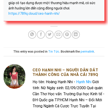
giúp cô tạo dựng được một thương hiệu mạnh mẽ, có sức
ảnh hưởng lớn đến cộng đồng người chơi.
https://789q.cloud/ceo-hanh-nhi/
This entry was posted in
Tin Tức
. Bookmark the
permalink
.
CEO HẠNH NHI – NGƯỜI DẪN DẮT
THÀNH CÔNG CỦA NHÀ CÁI 789Q
Họ tên: Hoàng Hạnh Nhi -
Hạnh Nhi
Giới
tính: Nữ Ngày sinh: 02/09/2000 Quê quán:
Cần Thơ Học vấn: Trường Đại học Kinh tế -
ĐH Quốc gia TP.HCM Hạnh Nhi – Đổi Mới
Trong Ngành Cá Cược Trực Tuyến Tại