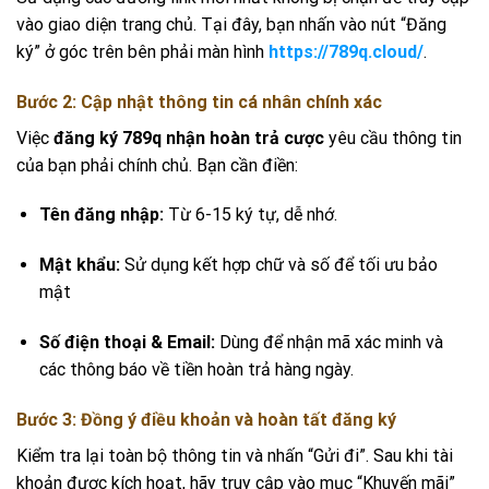
vào giao diện trang chủ. Tại đây, bạn nhấn vào nút “Đăng
ký” ở góc trên bên phải màn hình
https://789q.cloud/
.
Bước 2: Cập nhật thông tin cá nhân chính xác
Việc
đăng ký 789q nhận hoàn trả cược
yêu cầu thông tin
của bạn phải chính chủ. Bạn cần điền:
Tên đăng nhập:
Từ 6-15 ký tự, dễ nhớ.
Mật khẩu:
Sử dụng kết hợp chữ và số để tối ưu bảo
mật
Số điện thoại & Email:
Dùng để nhận mã xác minh và
các thông báo về tiền hoàn trả hàng ngày.
Bước 3: Đồng ý điều khoản và hoàn tất đăng ký
Kiểm tra lại toàn bộ thông tin và nhấn “Gửi đi”. Sau khi tài
khoản được kích hoạt, hãy truy cập vào mục “Khuyến mãi”