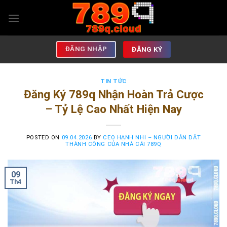
Skip
to
content
ĐĂNG NHẬP
ĐĂNG KÝ
TIN TỨC
Đăng Ký 789q Nhận Hoàn Trả Cược
– Tỷ Lệ Cao Nhất Hiện Nay
POSTED ON
09.04.2026
BY
CEO HẠNH NHI – NGƯỜI DẪN DẮT
THÀNH CÔNG CỦA NHÀ CÁI 789Q
09
Th4