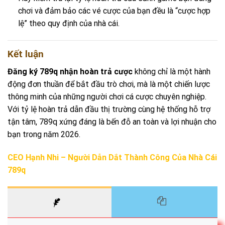
chơi và đảm bảo các vé cược của bạn đều là “cược hợp
lệ” theo quy định của nhà cái.
Kết luận
Đăng ký 789q nhận hoàn trả cược
không chỉ là một hành
động đơn thuần để bắt đầu trò chơi, mà là một chiến lược
thông minh của những người chơi cá cược chuyên nghiệp.
Với tỷ lệ hoàn trả dẫn đầu thị trường cùng hệ thống hỗ trợ
tận tâm, 789q xứng đáng là bến đỗ an toàn và lợi nhuận cho
bạn trong năm 2026.
CEO Hạnh Nhi – Người Dẫn Dắt Thành Công Của Nhà Cái
789q