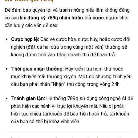
Để đảm bảo quyền lợi và tránh những hiểu lầm không đáng
có sau khi
đăng ký 789q nhận hoàn trả cược
, người chơi
cần lưu ý các vấn đề sau:
Cược hợp lệ:
Các vé cược hòa, cược hủy, hoặc cược đối
nghịch (đặt cả hai cửa trong cùng một ván) thường sẽ
không được tính vào tổng doanh thu để hoàn trả.
Thời gian nhận thưởng:
Hãy kiểm tra hòm thư hoặc
mục khuyến mãi thường xuyên. Một số chương trình yêu
cầu bạn phải nhấn “Nhận” thủ công trong vòng 24h.
Tránh gian lận:
Hệ thống 789q sử dụng công nghệ AI để
phát hiện các hành vi trục lợi khuyến mãi. Nếu bị phát
hiện tạo nhiều tài khoản để bào tiền hoàn trả, tài khoản
của bạn có thể bị khóa vĩnh viễn.