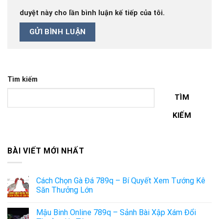
duyệt này cho lần bình luận kế tiếp của tôi.
Tìm kiếm
TÌM
KIẾM
BÀI VIẾT MỚI NHẤT
Cách Chọn Gà Đá 789q – Bí Quyết Xem Tướng Kê
Săn Thưởng Lớn
Mậu Binh Online 789q – Sảnh Bài Xập Xám Đổi