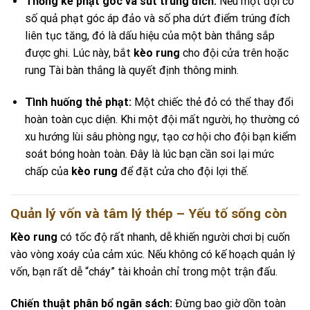
Thống kê phạt góc và sút trúng đích:
Nếu một đội có
số quả phạt góc áp đảo và số pha dứt điểm trúng đích
liên tục tăng, đó là dấu hiệu của một bàn thắng sắp
được ghi. Lúc này, bắt
kèo rung
cho đội cửa trên hoặc
rung Tài bàn thắng là quyết định thông minh.
Tình huống thẻ phạt:
Một chiếc thẻ đỏ có thể thay đổi
hoàn toàn cục diện. Khi một đội mất người, họ thường có
xu hướng lùi sâu phòng ngự, tạo cơ hội cho đội bạn kiểm
soát bóng hoàn toàn. Đây là lúc bạn cần soi lại mức
chấp của
kèo rung
để đặt cửa cho đội lợi thế.
Quản lý vốn và tâm lý thép – Yếu tố sống còn
Kèo rung
có tốc độ rất nhanh, dễ khiến người chơi bị cuốn
vào vòng xoáy của cảm xúc. Nếu không có kế hoạch quản lý
vốn, bạn rất dễ “cháy” tài khoản chỉ trong một trận đấu.
Chiến thuật phân bổ ngân sách:
Đừng bao giờ dồn toàn