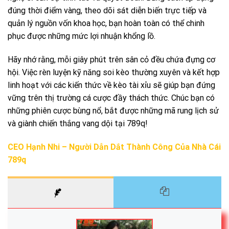
đúng thời điểm vàng, theo dõi sát diễn biến trực tiếp và
quản lý nguồn vốn khoa học, bạn hoàn toàn có thể chinh
phục được những mức lợi nhuận khổng lồ.
Hãy nhớ rằng, mỗi giây phút trên sân cỏ đều chứa đựng cơ
hội. Việc rèn luyện kỹ năng soi kèo thường xuyên và kết hợp
linh hoạt với các kiến thức về kèo tài xỉu sẽ giúp bạn đứng
vững trên thị trường cá cược đầy thách thức. Chúc bạn có
những phiên cược bùng nổ, bắt được những mã rung lịch sử
và giành chiến thắng vang dội tại 789q!
CEO Hạnh Nhi – Người Dẫn Dắt Thành Công Của Nhà Cái
789q