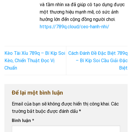
và tầm nhìn xa đã giúp cô tạo dựng được
một thương hiệu mạnh mẽ, có sức ảnh
hưởng lớn đến cộng đồng người chơi.
https://789q.cloud/ceo-hanh-nhi/
Kèo Tài Xỉu 789q – Bí Kíp Soi
Cách Đánh Đề Đặc Biệt 789q
Kèo, Chiến Thuật Đọc Vị
– Bí Kíp Soi Cầu Giải Đặc
Chuẩn
Biệt
Để lại một bình luận
Email của bạn sẽ không được hiển thị công khai.
Các
trường bắt buộc được đánh dấu
*
Bình luận
*