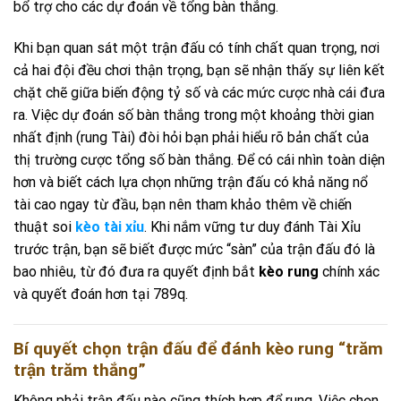
bổ trợ cho các dự đoán về tổng bàn thắng.
Khi bạn quan sát một trận đấu có tính chất quan trọng, nơi
cả hai đội đều chơi thận trọng, bạn sẽ nhận thấy sự liên kết
chặt chẽ giữa biến động tỷ số và các mức cược nhà cái đưa
ra. Việc dự đoán số bàn thắng trong một khoảng thời gian
nhất định (rung Tài) đòi hỏi bạn phải hiểu rõ bản chất của
thị trường cược tổng số bàn thắng. Để có cái nhìn toàn diện
hơn và biết cách lựa chọn những trận đấu có khả năng nổ
tài cao ngay từ đầu, bạn nên tham khảo thêm về chiến
thuật soi
kèo tài xỉu
. Khi nắm vững tư duy đánh Tài Xỉu
trước trận, bạn sẽ biết được mức “sàn” của trận đấu đó là
bao nhiêu, từ đó đưa ra quyết định bắt
kèo rung
chính xác
và quyết đoán hơn tại 789q.
Bí quyết chọn trận đấu để đánh kèo rung “trăm
trận trăm thắng”
Không phải trận đấu nào cũng thích hợp để rung. Việc chọn