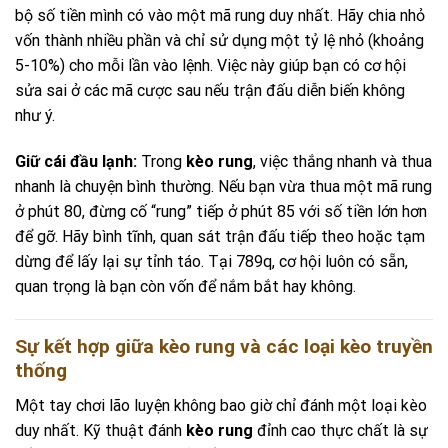
bộ số tiền mình có vào một mã rung duy nhất. Hãy chia nhỏ
vốn thành nhiều phần và chỉ sử dụng một tỷ lệ nhỏ (khoảng
5-10%) cho mỗi lần vào lệnh. Việc này giúp bạn có cơ hội
sửa sai ở các mã cược sau nếu trận đấu diễn biến không
như ý.
Giữ cái đầu lạnh:
Trong
kèo rung
, việc thắng nhanh và thua
nhanh là chuyện bình thường. Nếu bạn vừa thua một mã rung
ở phút 80, đừng cố “rung” tiếp ở phút 85 với số tiền lớn hơn
để gỡ. Hãy bình tĩnh, quan sát trận đấu tiếp theo hoặc tạm
dừng để lấy lại sự tỉnh táo. Tại 789q, cơ hội luôn có sẵn,
quan trọng là bạn còn vốn để nắm bắt hay không.
Sự kết hợp giữa kèo rung và các loại kèo truyền
thống
Một tay chơi lão luyện không bao giờ chỉ đánh một loại kèo
duy nhất. Kỹ thuật đánh
kèo rung
đỉnh cao thực chất là sự