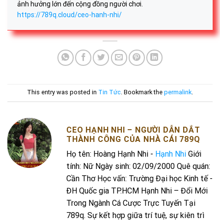
ảnh hưởng lớn đến cộng đồng người chơi.
https://789q.cloud/ceo-hanh-nhi/
This entry was posted in
Tin Tức
. Bookmark the
permalink
.
CEO HẠNH NHI – NGƯỜI DẪN DẮT
THÀNH CÔNG CỦA NHÀ CÁI 789Q
Họ tên: Hoàng Hạnh Nhi -
Hạnh Nhi
Giới
tính: Nữ Ngày sinh: 02/09/2000 Quê quán:
Cần Thơ Học vấn: Trường Đại học Kinh tế -
ĐH Quốc gia TP.HCM Hạnh Nhi – Đổi Mới
Trong Ngành Cá Cược Trực Tuyến Tại
789q. Sự kết hợp giữa trí tuệ, sự kiên trì