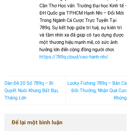
Cần Thơ Học vấn: Trường Đại học Kinh tế -
ĐH Quốc gia TP.HCM Hạnh Nhi – Đổi Mới
Trong Ngành Cá Cược Trực Tuyến Tại
789q. Sự kết hợp giữa trí tuệ, sự kiên trì
và tầm nhìn xa đã giúp cô tạo dựng được
một thương hiệu mạnh mẽ, có sức ảnh
hưởng lớn đến cộng đồng người chơi.
https://789q.cloud/ceo-hanh-nhi/
Dàn Đề 20 Số 789q – Bí
Lucky Fishing 789q – Bắn Cá
Quyết Nuôi Khung Bất Bại,
Đổi Thưởng, Nhận Quà Cực
Thắng Lớn
Khủng
Để lại một bình luận