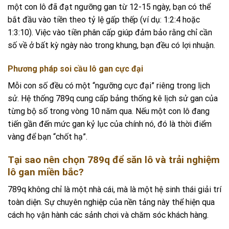
một con lô đã đạt ngưỡng gan từ 12-15 ngày, bạn có thể
bắt đầu vào tiền theo tỷ lệ gấp thếp (ví dụ: 1:2:4 hoặc
1:3:10). Việc vào tiền phân cấp giúp đảm bảo rằng chỉ cần
số về ở bất kỳ ngày nào trong khung, bạn đều có lợi nhuận.
Phương pháp soi cầu lô gan cực đại
Mỗi con số đều có một “ngưỡng cực đại” riêng trong lịch
sử. Hệ thống 789q cung cấp bảng thống kê lịch sử gan của
từng bộ số trong vòng 10 năm qua. Nếu một con lô đang
tiến gần đến mức gan kỷ lục của chính nó, đó là thời điểm
vàng để bạn “chốt hạ”.
Tại sao nên chọn 789q để săn lô và trải nghiệm
lô gan miền bắc?
789q không chỉ là một nhà cái, mà là một hệ sinh thái giải trí
toàn diện. Sự chuyên nghiệp của nền tảng này thể hiện qua
cách họ vận hành các sảnh chơi và chăm sóc khách hàng.