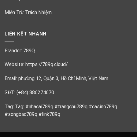
Miễn Trừ Trách Nhiệm
LIÊN KẾT NHANH
Brander: 789Q
Website:
https://789q.cloud/
Email: phường 12, Quận 3, Hồ Chí Minh, Việt Nam
SĐT: (+84) 886274670
Tag: Tag: #nhacai789q #trangchu789q #casino789q
#songbac789q #link789q