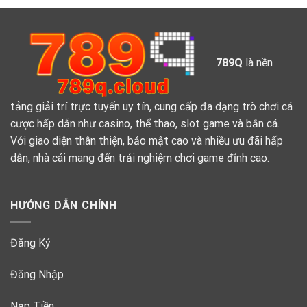
789Q
là nền
tảng giải trí trực tuyến uy tín, cung cấp đa dạng trò chơi cá
cược hấp dẫn như casino, thể thao, slot game và bắn cá.
Với giao diện thân thiện, bảo mật cao và nhiều ưu đãi hấp
dẫn, nhà cái mang đến trải nghiệm chơi game đỉnh cao.
HƯỚNG DẪN CHÍNH
Đăng Ký
Đăng Nhập
Nạp Tiền