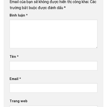
Email của bạn sẽ không được hiển thị công khai.
Các
trường bắt buộc được đánh dấu
*
Bình luận
*
Tên
*
Email
*
Trang web