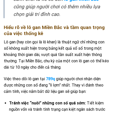
cũng giúp người chơi có thêm nhiều lựa
chọn giải trí đỉnh cao.
Hiểu rõ về lô gan Miền Bắc và tầm quan trọng
của việc thống kê
Lô gan (hay còn gọi là lô khan) là thuật ngữ chỉ những con
số không xuất hiện trong bảng kết quả xổ số trong một
khoảng thời gian dài, vượt quá tần suất xuất hiện thông
thường. Tại Miền Bắc, chu kỳ của một con lô gan có thể kéo
dài từ 10 ngày cho đến cả tháng.
Việc theo dõi lô gan tại
789q
giúp người chơi nhận diện
được những con số đang “lì lợm” nhất. Thay vì đánh theo
cảm tính, việc nắm bắt dữ liệu gan sẽ giúp bạn:
Tránh việc “nuôi” những con số quá sớm:
Tiết kiệm
nguồn vốn và tránh tình trạng cạn kiệt ngân sách trước