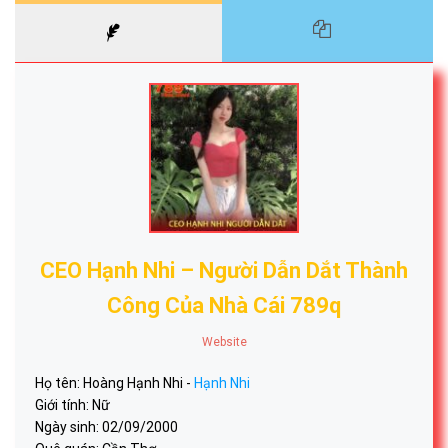
CEO Hạnh Nhi – Người Dẫn Dắt Thành
Công Của Nhà Cái 789q
Website
Họ tên: Hoàng Hạnh Nhi -
Hạnh Nhi
Giới tính: Nữ
Ngày sinh: 02/09/2000