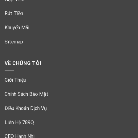
Rút Tiền
Khuyến Mãi
Sitemap
VỀ CHÚNG TÔI
Giới Thiệu
Chính Sách Bảo Mật
Điều Khoản Dịch Vụ
Liên Hệ 789Q
CEO Hạnh Nhi