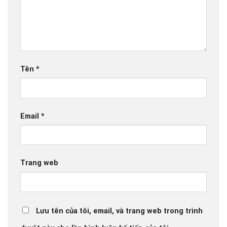
Tên
*
Email
*
Trang web
Lưu tên của tôi, email, và trang web trong trình