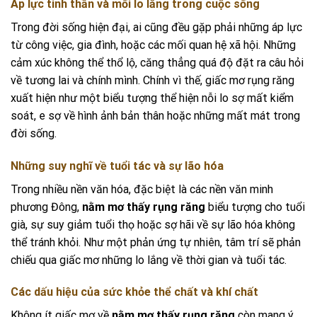
Áp lực tinh thần và mối lo lắng trong cuộc sống
Trong đời sống hiện đại, ai cũng đều gặp phải những áp lực
từ công việc, gia đình, hoặc các mối quan hệ xã hội. Những
cảm xúc không thể thổ lộ, căng thẳng quá độ đặt ra câu hỏi
về tương lai và chính mình. Chính vì thế, giấc mơ rụng răng
xuất hiện như một biểu tượng thể hiện nỗi lo sợ mất kiểm
soát, e sợ về hình ảnh bản thân hoặc những mất mát trong
đời sống.
Những suy nghĩ về tuổi tác và sự lão hóa
Trong nhiều nền văn hóa, đặc biệt là các nền văn minh
phương Đông,
nằm mơ thấy rụng răng
biểu tượng cho tuổi
già, sự suy giảm tuổi thọ hoặc sợ hãi về sự lão hóa không
thể tránh khỏi. Như một phản ứng tự nhiên, tâm trí sẽ phản
chiếu qua giấc mơ những lo lắng về thời gian và tuổi tác.
Các dấu hiệu của sức khỏe thể chất và khí chất
Không ít giấc mơ về
nằm mơ thấy rụng răng
còn mang ý