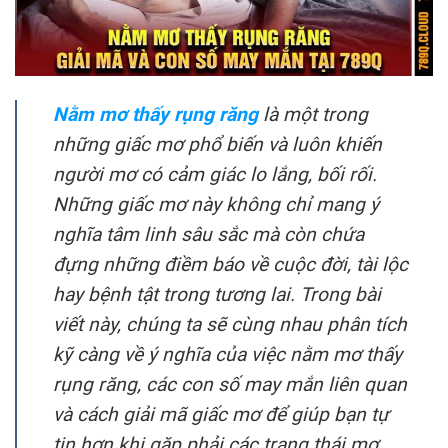
Nằm mơ thấy rụng răng
là một trong
những giấc mơ phổ biến và luôn khiến
người mơ có cảm giác lo lắng, bối rối.
Những giấc mơ này không chỉ mang ý
nghĩa tâm linh sâu sắc mà còn chứa
đựng những điềm báo về cuộc đời, tài lộc
hay bệnh tật trong tương lai. Trong bài
viết này, chúng ta sẽ cùng nhau phân tích
kỹ càng về ý nghĩa của việc nằm mơ thấy
rụng răng, các con số may mắn liên quan
và cách giải mã giấc mơ để giúp bạn tự
tin hơn khi gặp phải các trạng thái mơ