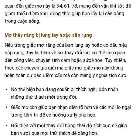
quan đến giấc mơ này là 34, 61, 78, mang đến vận khí tốt để
giảm thiểu điềm xấu, đồng thời giúp bạn lấy lại cân bằng
trong cuộc sống.
Mơ thấy răng bị lung lay hoặc sắp rụng
Nếu trong giấc mơ, răng của bạn lung lay hoặc có dấu hiệu
sắp rụng, đây là điềm về sự thay đổi lớn, có thể liên quan
đến công việc, chuyện tình cảm hoặc sức khỏe. Tuy nhiên,
theo các chuyên gia giải mã giấc mơ, giấc mơ này không
hoàn toàn dự báo điềm xấu mà còn mang ý nghĩa tích cực.
Nó thể hiện bạn đang chuẩn bị thích nghi, đón nhận
những thử thách mới trong đời.
Giấc mơ còn giúp bạn nhận diện rõ hơn về các mối lo ngại
trong tâm trí để có hướng xử lý phù hợp.
Đối diện với mọi thay đổi bằng thái độ tích cực sẽ giúp
bạn vượt qua mọi thử thách dễ dàng hơn.