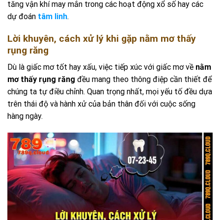
tăng vận khí may mắn trong các hoạt động xổ số hay các
dự đoán
tâm linh
.
Lời khuyên, cách xử lý khi gặp nằm mơ thấy
rụng răng
Dù là giấc mơ tốt hay xấu, việc tiếp xúc với giấc mơ về
nằm
mơ thấy rụng răng
đều mang theo thông điệp cần thiết để
chúng ta tự điều chỉnh. Quan trọng nhất, mọi yếu tố đều dựa
trên thái độ và hành xử của bản thân đối với cuộc sống
hàng ngày.