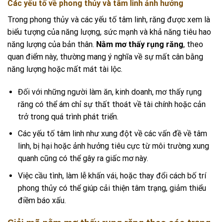
Các yếu tố về phong thủy và tâm linh ảnh hưởng
Trong phong thủy và các yếu tố tâm linh, răng được xem là
biểu tượng của năng lượng, sức mạnh và khả năng tiêu hao
năng lượng của bản thân.
Nằm mơ thấy rụng răng
, theo
quan điểm này, thường mang ý nghĩa về sự mất cân bằng
năng lượng hoặc mất mát tài lộc.
Đối với những người làm ăn, kinh doanh, mơ thấy rụng
răng có thể ám chỉ sự thất thoát về tài chính hoặc cản
trở trong quá trình phát triển.
Các yếu tố tâm linh như xung đột về các vấn đề về tâm
linh, bị hại hoặc ảnh hưởng tiêu cực từ môi trường xung
quanh cũng có thể gây ra giấc mơ này.
Việc cầu tình, làm lễ khấn vái, hoặc thay đổi cách bố trí
phong thủy có thể giúp cải thiện tâm trạng, giảm thiểu
điềm báo xấu.