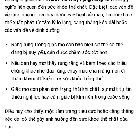
nghĩa liên quan đến sức khỏe thể chất. Đặc biệt, các vấn đề
về răng miệng, tiêu hóa hoặc các bệnh về máu, tim mạch có
thể xuất phát từ tâm lý lo lắng, căng thẳng kéo dài hoặc
các vấn đề về dinh dưỡng.
Răng rụng trong giấc mơ còn báo hiệu cơ thể có thể
đang bị suy yếu, cần được chăm sóc tốt hơn.
Nếu bạn hay mơ thấy rụng răng và kèm theo các triệu
chứng khác như đau răng, chảy máu chân răng, nên đi
thăm khám để kiểm tra sức khỏe tổng thể.
Giấc mơ còn phản ánh trạng thái khí chất, sự mất tự tin,
thiếu nghị lực hay cảm giác bị kìm nén trong cuộc sống.
Điều này cho thấy, một tâm trạng tiêu cực hoặc căng thẳng
kéo dài có thể gây ảnh hưởng đến sức khỏe thể chất của
bạn.